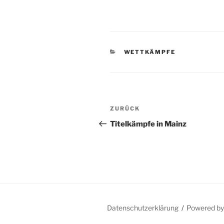
KATEGORIEN
WETTKÄMPFE
Beitragsnavigation
Vorheriger
ZURÜCK
Beitrag
Titelkämpfe in Mainz
Datenschutzerklärung
Powered b