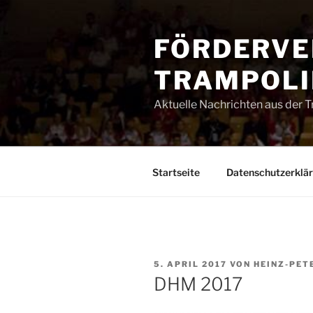
Zum
Inhalt
FÖRDERVE
springen
TRAMPOLIN
Aktuelle Nachrichten aus der 
Startseite
Datenschutzerklä
VERÖFFENTLICHT
5. APRIL 2017
VON
HEINZ-PET
AM
DHM 2017