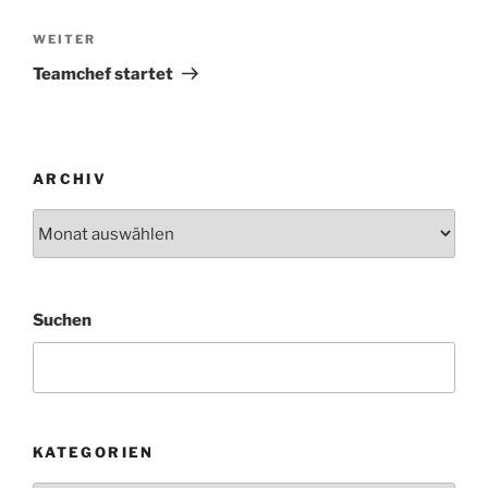
Nächster
WEITER
Beitrag
Teamchef startet
ARCHIV
Archiv
Suchen
KATEGORIEN