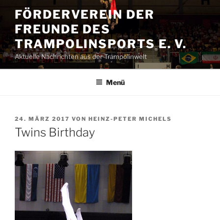
Zum
FÖRDERVEREIN DER
Inhalt
FREUNDE DES
springen
TRAMPOLINSPORTS E. V.
Aktuelle Nachrichten aus der Trampolinwelt
Menü
VERÖFFENTLICHT
24. MÄRZ 2017
VON
HEINZ-PETER MICHELS
AM
Twins Birthday