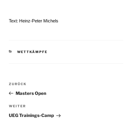
Text: Heinz-Peter Michels
KATEGORIEN
WETTKÄMPFE
Beitragsnavigation
Vorheriger
ZURÜCK
Beitrag
Masters Open
Nächster
WEITER
Beitrag
UEG Trainings-Camp