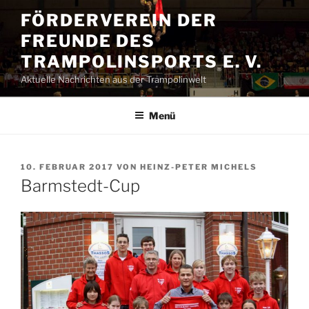
Zum
FÖRDERVEREIN DER
Inhalt
FREUNDE DES
springen
TRAMPOLINSPORTS E. V.
Aktuelle Nachrichten aus der Trampolinwelt
Menü
VERÖFFENTLICHT
10. FEBRUAR 2017
VON
HEINZ-PETER MICHELS
AM
Barmstedt-Cup