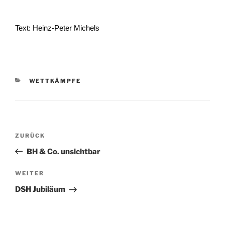
Text: Heinz-Peter Michels
KATEGORIEN
WETTKÄMPFE
Beitragsnavigation
Vorheriger
ZURÜCK
Beitrag
BH & Co. unsichtbar
Nächster
WEITER
Beitrag
DSH Jubiläum