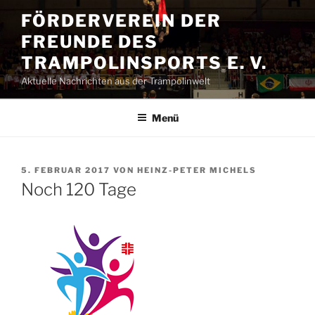
Zum
FÖRDERVEREIN DER
Inhalt
FREUNDE DES
springen
TRAMPOLINSPORTS E. V.
Aktuelle Nachrichten aus der Trampolinwelt
Menü
VERÖFFENTLICHT
5. FEBRUAR 2017
VON
HEINZ-PETER MICHELS
AM
Noch 120 Tage