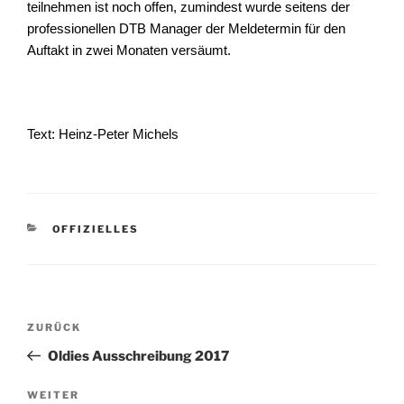
teilnehmen ist noch offen, zumindest wurde seitens der
professionellen DTB Manager der Meldetermin für den
Auftakt in zwei Monaten versäumt.
Text: Heinz-Peter Michels
KATEGORIEN
OFFIZIELLES
Beitragsnavigation
Vorheriger
ZURÜCK
Beitrag
Oldies Ausschreibung 2017
Nächster
WEITER