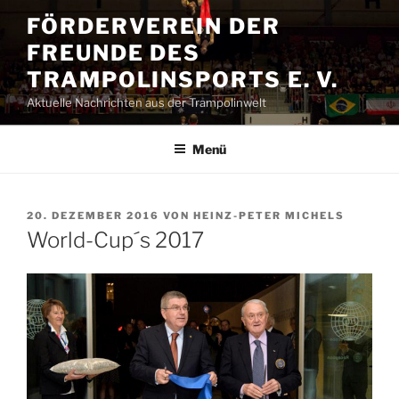
Zum
FÖRDERVEREIN DER
Inhalt
FREUNDE DES
springen
TRAMPOLINSPORTS E. V.
Aktuelle Nachrichten aus der Trampolinwelt
Menü
VERÖFFENTLICHT
20. DEZEMBER 2016
VON
HEINZ-PETER MICHELS
AM
World-Cup´s 2017