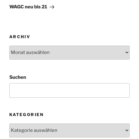
Beitrag
WAGC neu bis 21
ARCHIV
Archiv
Suchen
KATEGORIEN
Kategorien