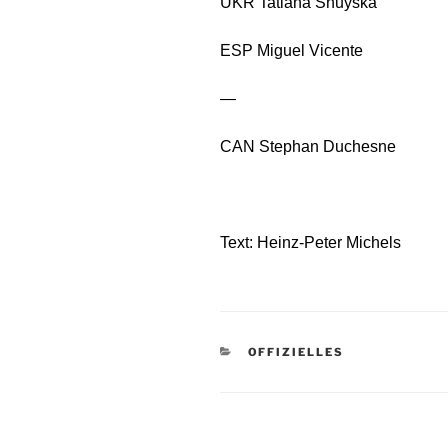
UKR Tatiana Shuyska
ESP Miguel Vicente
—
CAN Stephan Duchesne
Text: Heinz-Peter Michels
KATEGORIEN
OFFIZIELLES