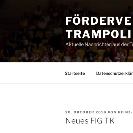
Zum
Inhalt
FÖRDERVE
springen
TRAMPOLIN
Aktuelle Nachrichten aus der 
Startseite
Datenschutzerklä
VERÖFFENTLICHT
20. OKTOBER 2016
VON
HEINZ
AM
Neues FIG TK