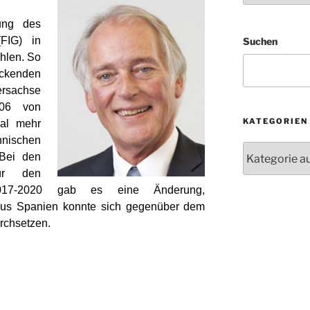
lung des
(FIG) in
Suchen
hlen. So
ckenden
rsachse
106 von
KATEGORIEN
al mehr
nischen
Kategorien
 Bei den
für den
2017-2020 gab es eine Änderung,
aus Spanien konnte sich gegenüber dem
rchsetzen.