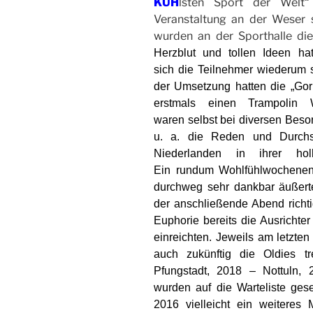
KUH
lsten Sport der Welt
Veranstaltung an der Weser 
wurden an der Sporthalle di
Herzblut und tollen Ideen ha
sich die Teilnehmer wiederum 
der Umsetzung hatten die „Goril
erstmals einen Trampolin 
waren selbst bei diversen Beso
u. a. die Reden und Durch
Niederlanden in ihrer holl
Ein rundum Wohlfühlwochenend
durchweg sehr dankbar äußerten
der anschließende Abend richti
Euphorie bereits die Ausrichte
einreichten. Jeweils am letzt
auch zukünftig die Oldies tr
Pfungstadt, 2018 – Nottuln, 
wurden auf die Warteliste gese
2016 vielleicht ein weiteres