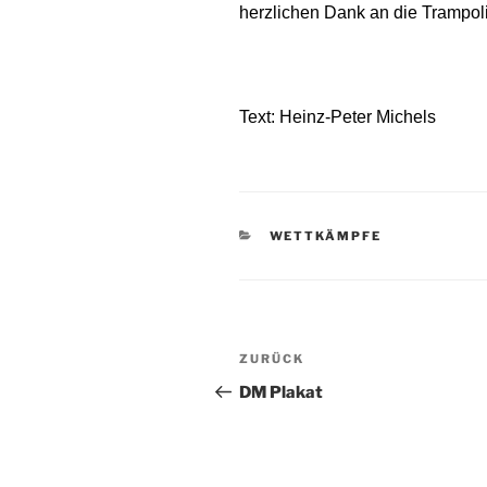
herzlichen Dank an die Trampo
Text: Heinz-Peter Michels
KATEGORIEN
WETTKÄMPFE
Beitragsnavigation
Vorheriger
ZURÜCK
Beitrag
DM Plakat