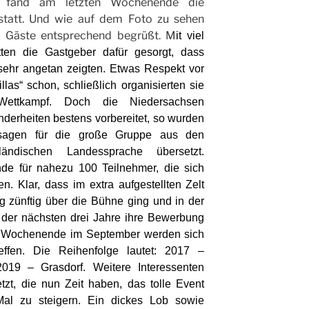
“ fand am letzten Wochenende die
statt. Und wie auf dem Foto zu sehen
e Gäste entsprechend begrüßt. M
it viel
tten die Gastgeber dafür gesorgt, dass
sehr angetan zeigten. Etwas Respekt vor
las“ schon, schließlich organisierten sie
Wettkampf. Doch die Niedersachsen
nderheiten bestens vorbereitet, so wurden
sagen für die große Gruppe aus den
ändischen Landessprache übersetzt.
e für nahezu 100 Teilnehmer, die sich
. Klar, dass im extra aufgestellten Zelt
g zünftig über die Bühne ging und in der
r der nächsten drei Jahre ihre Bewerbung
en Wochenende im September werden sich
effen. Die Reihenfolge lautet: 2017 –
2019 – Grasdorf. Weitere Interessenten
tzt, die nun Zeit haben, das tolle Event
 Mal zu steigern. Ein dickes Lob sowie