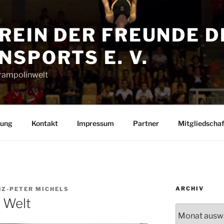
REIN DER FREUNDE D
SPORTS E. V.
Trampolinwelt
rung
Kontakt
Impressum
Partner
Mitgliedschaf
ARCHIV
NZ-PETER MICHELS
 Welt
Archiv