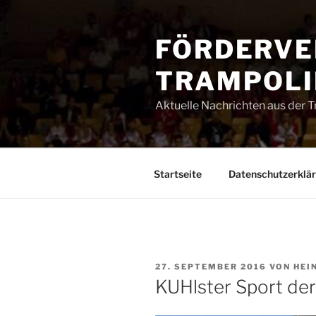
Zum
Inhalt
FÖRDERVE
springen
TRAMPOLIN
Aktuelle Nachrichten aus der 
Startseite
Datenschutzerklä
VERÖFFENTLICHT
27. SEPTEMBER 2016
VON
HEI
AM
KUHlster Sport der