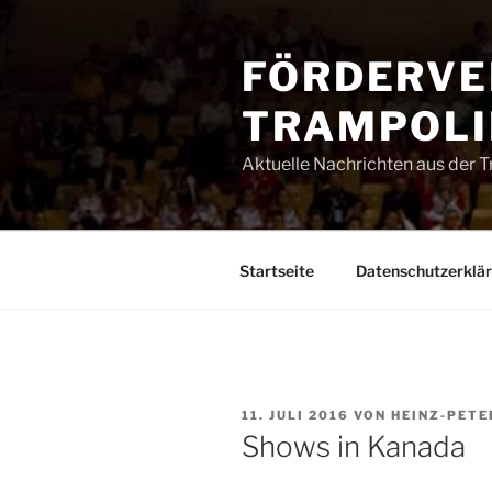
Zum
Inhalt
FÖRDERVE
springen
TRAMPOLIN
Aktuelle Nachrichten aus der 
Startseite
Datenschutzerklä
VERÖFFENTLICHT
11. JULI 2016
VON
HEINZ-PETE
AM
Shows in Kanada