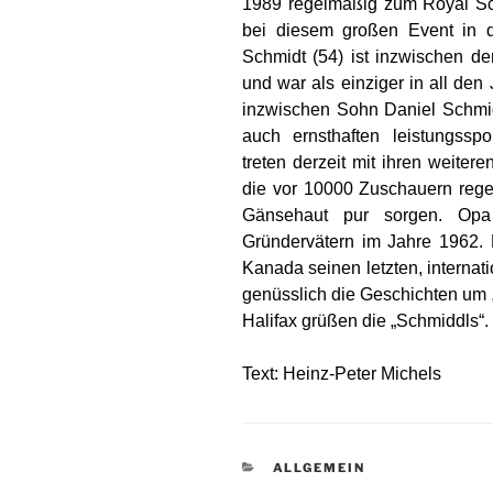
1989 regelmäßig zum Royal Scot
bei diesem großen Event in d
Schmidt (54) ist inzwischen der
und war als einziger in all den
inzwischen Sohn Daniel Schmidt
auch ernsthaften leistungsspo
treten derzeit mit ihren weite
die vor 10000 Zuschauern regel
Gänsehaut pur sorgen. Opa
Gründervätern im Jahre 1962. 
Kanada seinen letzten, internatio
genüsslich die Geschichten um „
Halifax grüßen die „Schmiddls“.
Text: Heinz-Peter Michels
KATEGORIEN
ALLGEMEIN