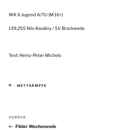
WK 6 Jugend A/TU (M 16+)
139,255 Nils Kwaßny / SV Brackwede
Text: Heinz-Peter Michels
KATEGORIEN
WETTKÄMPFE
Beitragsnavigation
Vorheriger
ZURÜCK
Beitrag
Filder Wochenende