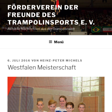
Zum
FÖRDERVEREIN DER
Inhalt
FREUNDE DES
springen
TRAMPOLINSPORTS E. V.
Aktuelle Nachrichten aus der Trampolinwelt
Menü
VERÖFFENTLICHT
6. JULI 2016
VON
HEINZ-PETER MICHELS
AM
Westfalen Meisterschaft