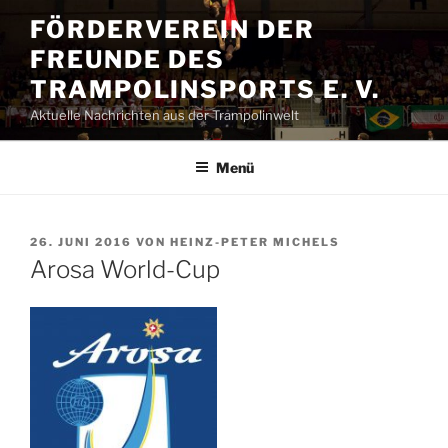
Zum
FÖRDERVEREIN DER
Inhalt
FREUNDE DES
springen
TRAMPOLINSPORTS E. V.
Aktuelle Nachrichten aus der Trampolinwelt
Menü
VERÖFFENTLICHT
26. JUNI 2016
VON
HEINZ-PETER MICHELS
AM
Arosa World-Cup