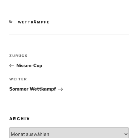
KATEGORIEN
WETTKÄMPFE
Beitragsnavigation
Vorheriger
ZURÜCK
Beitrag
Nissen-Cup
Nächster
WEITER
Beitrag
Sommer Wettkampf
ARCHIV
Archiv