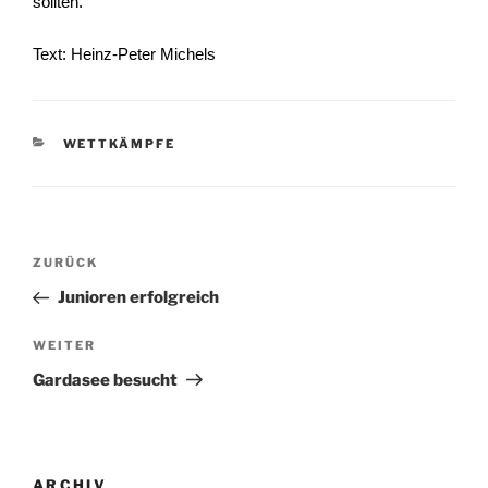
sollten.
Text: Heinz-Peter Michels
KATEGORIEN
WETTKÄMPFE
Beitragsnavigation
Vorheriger
ZURÜCK
Beitrag
Junioren erfolgreich
Nächster
WEITER
Beitrag
Gardasee besucht
ARCHIV