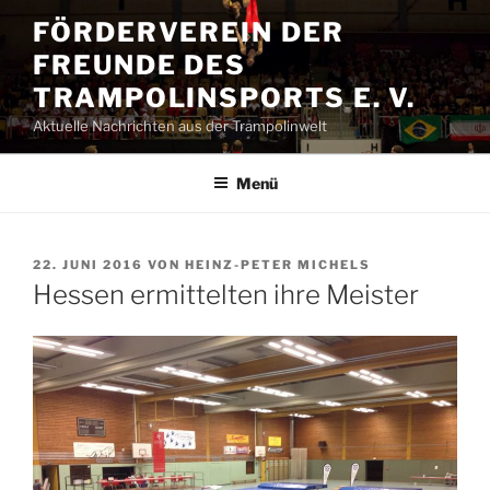
Zum
FÖRDERVEREIN DER
Inhalt
FREUNDE DES
springen
TRAMPOLINSPORTS E. V.
Aktuelle Nachrichten aus der Trampolinwelt
Menü
VERÖFFENTLICHT
22. JUNI 2016
VON
HEINZ-PETER MICHELS
AM
Hessen ermittelten ihre Meister