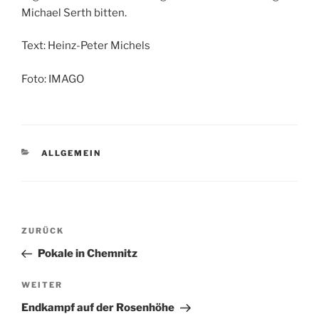
Michael Serth bitten.
Text: Heinz-Peter Michels
Foto: IMAGO
KATEGORIEN
ALLGEMEIN
Beitragsnavigation
Vorheriger
ZURÜCK
Beitrag
Pokale in Chemnitz
Nächster
WEITER
Beitrag
Endkampf auf der Rosenhöhe