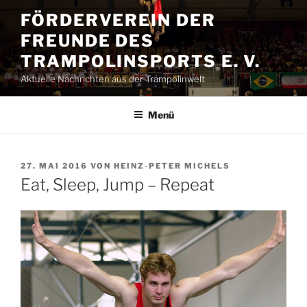
Zum
FÖRDERVEREIN DER
Inhalt
FREUNDE DES
springen
TRAMPOLINSPORTS E. V.
Aktuelle Nachrichten aus der Trampolinwelt
Menü
VERÖFFENTLICHT
27. MAI 2016
VON
HEINZ-PETER MICHELS
AM
Eat, Sleep, Jump – Repeat