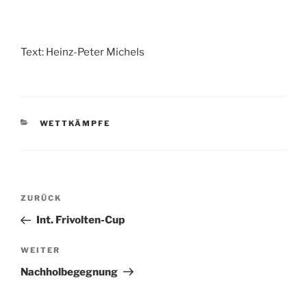
Text: Heinz-Peter Michels
KATEGORIEN
WETTKÄMPFE
Beitragsnavigation
Vorheriger
ZURÜCK
Beitrag
Int. Frivolten-Cup
Nächster
WEITER
Beitrag
Nachholbegegnung