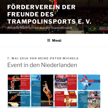
Zum
FÖRDERVEREIN DER
Inhalt
FREUNDE DES
springen
TRAMPOLINSPORTS E. V.
Aktuelle Nachrichten aus der Trampolinwelt
Menü
VERÖFFENTLICHT
7. MAI 2016
VON
HEINZ-PETER MICHELS
AM
Event in den Niederlanden