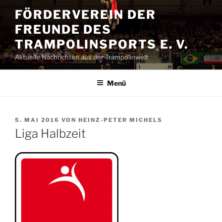
Zum
FÖRDERVEREIN DER
Inhalt
FREUNDE DES
springen
TRAMPOLINSPORTS E. V.
Aktuelle Nachrichten aus der Trampolinwelt
Menü
VERÖFFENTLICHT
5. MAI 2016
VON
HEINZ-PETER MICHELS
AM
Liga Halbzeit