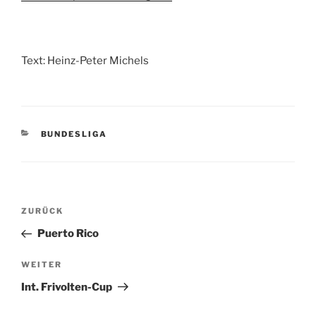
Text: Heinz-Peter Michels
KATEGORIEN
BUNDESLIGA
Beitragsnavigation
Vorheriger
ZURÜCK
Beitrag
Puerto Rico
Nächster
WEITER
Beitrag
Int. Frivolten-Cup