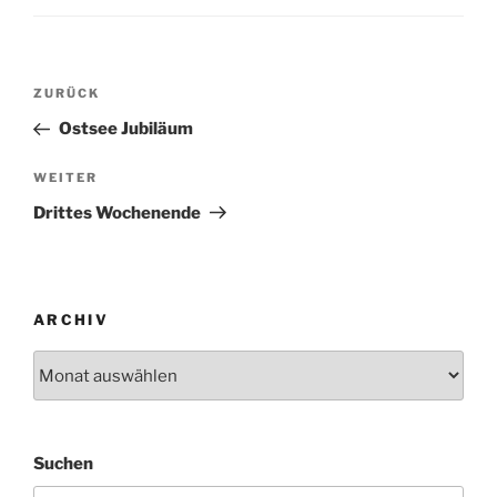
Beitragsnavigation
Vorheriger
ZURÜCK
Beitrag
Ostsee Jubiläum
Nächster
WEITER
Beitrag
Drittes Wochenende
ARCHIV
Archiv
Suchen