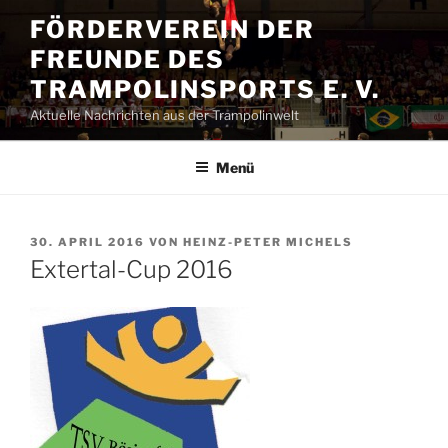
Zum
FÖRDERVEREIN DER
Inhalt
FREUNDE DES
springen
TRAMPOLINSPORTS E. V.
Aktuelle Nachrichten aus der Trampolinwelt
Menü
VERÖFFENTLICHT
30. APRIL 2016
VON
HEINZ-PETER MICHELS
AM
Extertal-Cup 2016