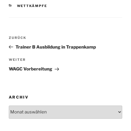
KATEGORIEN
WETTKÄMPFE
Beitragsnavigation
Vorheriger
ZURÜCK
Beitrag
Trainer B Ausbildung in Trappenkamp
Nächster
WEITER
Beitrag
WAGC Vorbereitung
ARCHIV
Archiv