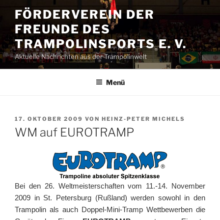
Zum
FÖRDERVEREIN DER
Inhalt
FREUNDE DES
springen
TRAMPOLINSPORTS E. V.
Aktuelle Nachrichten aus der Trampolinwelt
Menü
VERÖFFENTLICHT
17. OKTOBER 2009
VON
HEINZ-PETER MICHELS
AM
WM auf EUROTRAMP
Bei den 26. Weltmeisterschaften vom 11.-14. November
2009 in St. Petersburg (Rußland) werden sowohl in den
Trampolin als auch Doppel-Mini-Tramp Wettbewerben die