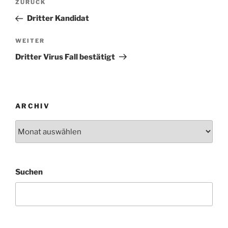
Vorheriger
ZURÜCK
Beitrag
Dritter Kandidat
Nächster
WEITER
Beitrag
Dritter Virus Fall bestätigt
ARCHIV
Archiv
Suchen