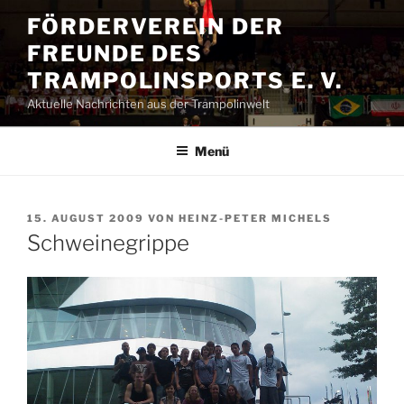
Zum
FÖRDERVEREIN DER
Inhalt
FREUNDE DES
springen
TRAMPOLINSPORTS E. V.
Aktuelle Nachrichten aus der Trampolinwelt
Menü
VERÖFFENTLICHT
15. AUGUST 2009
VON
HEINZ-PETER MICHELS
AM
Schweinegrippe