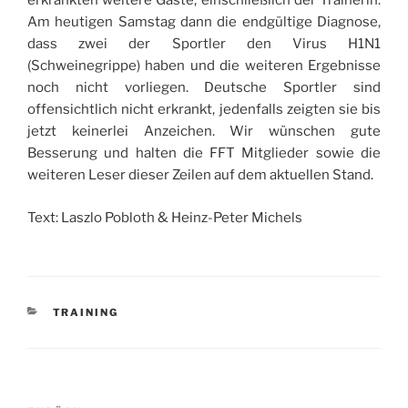
erkrankten weitere Gäste, einschließlich der Trainerin.
Am heutigen Samstag dann die endgültige Diagnose,
dass zwei der Sportler den Virus H1N1
(Schweinegrippe) haben und die weiteren Ergebnisse
noch nicht vorliegen. Deutsche Sportler sind
offensichtlich nicht erkrankt, jedenfalls zeigten sie bis
jetzt keinerlei Anzeichen. Wir wünschen gute
Besserung und halten die FFT Mitglieder sowie die
weiteren Leser dieser Zeilen auf dem aktuellen Stand.
Text: Laszlo Pobloth & Heinz-Peter Michels
KATEGORIEN
TRAINING
Beitragsnavigation