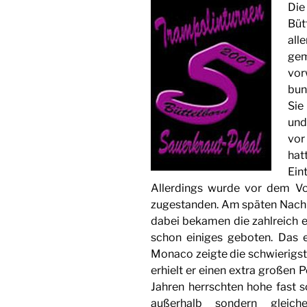
Die
Büt
al
gem
vo
bun
Sie
und
vor
ha
Ein
Allerdings wurde vor dem Vo
zugestanden. Am späten Nach
dabei bekamen die zahlreich 
schon einiges geboten. Das 
Monaco zeigte die schwierigst
erhielt er einen extra großen 
Jahren herrschten hohe fast s
außerhalb sondern gleiche