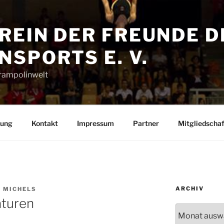
REIN DER FREUNDE D
SPORTS E. V.
Trampolinwelt
rung
Kontakt
Impressum
Partner
Mitgliedschaf
ARCHIV
R MICHELS
aturen
Archiv