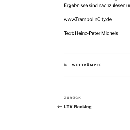
Ergebnisse sind nachzulesen un
www.TrampolinCity.de
Text: Heinz-Peter Michels
KATEGORIEN
WETTKÄMPFE
Beitragsnavigation
Vorheriger
ZURÜCK
Beitrag
LTV-Ranking