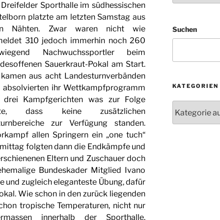
 Dreifelder Sporthalle im südhessischen
telborn platzte am letzten Samstag aus
len Nähten. Zwar waren nicht wie
Suchen
eldet 310 jedoch immerhin noch 260
rwiegend Nachwuchssportler beim
desoffenen Sauerkraut-Pokal am Start.
 kamen aus acht Landesturnverbänden
KATEGORIEN
 absolvierten ihr Wettkampfprogramm
 drei Kampfgerichten was zur Folge
Kategorien
tte, dass keine zusätzlichen
turnbereiche zur Verfügung standen.
rkampf allen Springern ein „one tuch“
mittag folgten dann die Endkämpfe und
erschienenen Eltern und Zuschauer doch
ehemalige Bundeskader Mitglied Ivano
e und zugleich eleganteste Übung, dafür
Pokal. Wie schon in den zurück liegenden
chon tropische Temperaturen, nicht nur
rmassen innerhalb der Sporthalle.