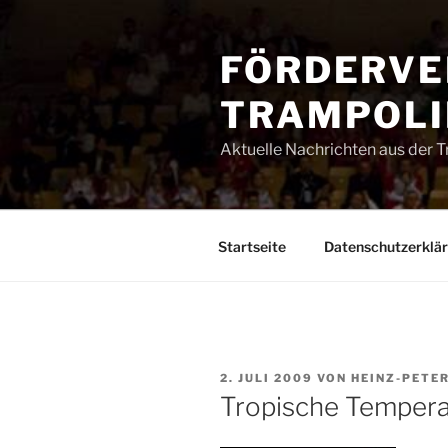
Zum
Inhalt
FÖRDERVE
springen
TRAMPOLIN
Aktuelle Nachrichten aus der 
Startseite
Datenschutzerklä
VERÖFFENTLICHT
2. JULI 2009
VON
HEINZ-PETE
AM
Tropische Temper