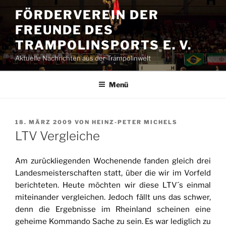
Zum
FÖRDERVEREIN DER
Inhalt
FREUNDE DES
springen
TRAMPOLINSPORTS E. V.
Aktuelle Nachrichten aus der Trampolinwelt
Menü
VERÖFFENTLICHT
18. MÄRZ 2009
VON
HEINZ-PETER MICHELS
AM
LTV Vergleiche
Am zurückliegenden Wochenende fanden gleich drei
Landesmeisterschaften statt, über die wir im Vorfeld
berichteten. Heute möchten wir diese LTV´s einmal
miteinander vergleichen. Jedoch fällt uns das schwer,
denn die Ergebnisse im Rheinland scheinen eine
geheime Kommando Sache zu sein. Es war lediglich zu