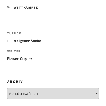
KATEGORIEN
WETTKÄMPFE
Beitragsnavigation
Vorheriger
ZURÜCK
Beitrag
In eigener Sache
Nächster
WEITER
Beitrag
Flower-Cup
ARCHIV
Archiv