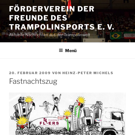
Zum
FÖRDERVEREIN DER
Inhalt
FREUNDE DES
springen
TRAMPOLINSPORTS E. V.
Aktuelle Nachrichten aus der Trampolinwelt
Menü
VERÖFFENTLICHT
20. FEBRUAR 2009
VON
HEINZ-PETER MICHELS
AM
Fastnachtszug