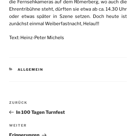
die Fernsehkameras auf dem Römerberg, wo auch die
Ehrentribühne steht, dürften sie etwa ab ca. 14.30 Uhr
oder etwas später in Szene setzen. Doch heute ist
zunächst einmal Weiberfastnacht, Helau!!!
Text: Heinz-Peter Michels
KATEGORIEN
ALLGEMEIN
Beitragsnavigation
Vorheriger
ZURÜCK
Beitrag
In 100 Tagen Turnfest
Nächster
WEITER
Beitrag
Erinnerungen