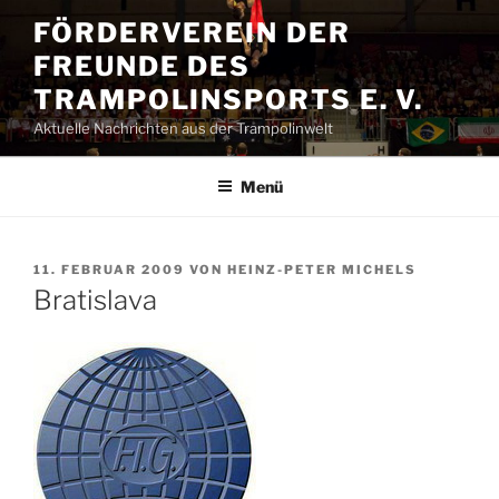
Zum
FÖRDERVEREIN DER
Inhalt
FREUNDE DES
springen
TRAMPOLINSPORTS E. V.
Aktuelle Nachrichten aus der Trampolinwelt
Menü
VERÖFFENTLICHT
11. FEBRUAR 2009
VON
HEINZ-PETER MICHELS
AM
Bratislava