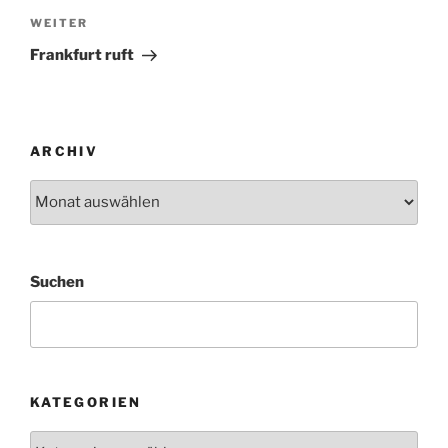
Nächster
WEITER
Beitrag
Frankfurt ruft
ARCHIV
Archiv
Suchen
KATEGORIEN
Kategorien