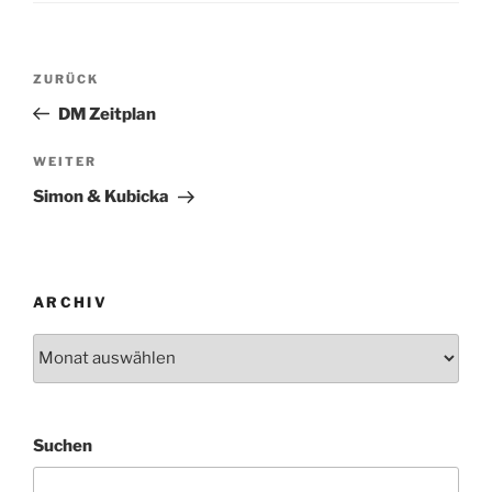
Beitragsnavigation
Vorheriger
ZURÜCK
Beitrag
DM Zeitplan
Nächster
WEITER
Beitrag
Simon & Kubicka
ARCHIV
Archiv
Suchen