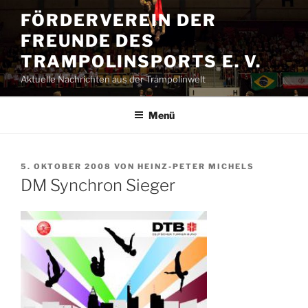
Zum
FÖRDERVEREIN DER
Inhalt
FREUNDE DES
springen
TRAMPOLINSPORTS E. V.
Aktuelle Nachrichten aus der Trampolinwelt
Menü
VERÖFFENTLICHT
5. OKTOBER 2008
VON
HEINZ-PETER MICHELS
AM
DM Synchron Sieger