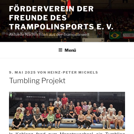
Zum
FÖRDERVEREIN DER
Inhalt
FREUNDE DES
springen
TRAMPOLINSPORTS E. V.
Aktuelle Nachrichten aus der Trampolinwelt
Menü
VERÖFFENTLICHT
9. MAI 2025
VON
HEINZ-PETER MICHELS
AM
Tumbling Projekt