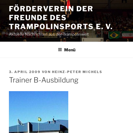
Zum
FÖRDERVEREIN DER
Inhalt
FREUNDE DES
springen
TRAMPOLINSPORTS E. V.
Aktuelle Nachrichten aus der Trampolinwelt
Menü
VERÖFFENTLICHT
3. APRIL 2009
VON
HEINZ-PETER MICHELS
AM
Trainer B-Ausbildung